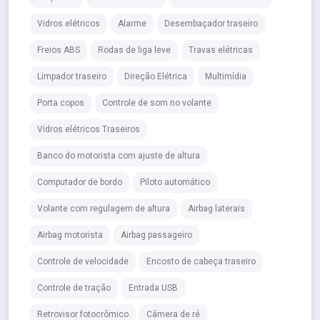
Vidros elétricos
Alarme
Desembaçador traseiro
Freios ABS
Rodas de liga leve
Travas elétricas
Limpador traseiro
Direção Elétrica
Multimídia
Porta copos
Controle de som no volante
Vidros elétricos Traseiros
Banco do motorista com ajuste de altura
Computador de bordo
Piloto automático
Volante com regulagem de altura
Airbag laterais
Airbag motorista
Airbag passageiro
Controle de velocidade
Encosto de cabeça traseiro
Controle de tração
Entrada USB
Retrovisor fotocrômico
Câmera de ré