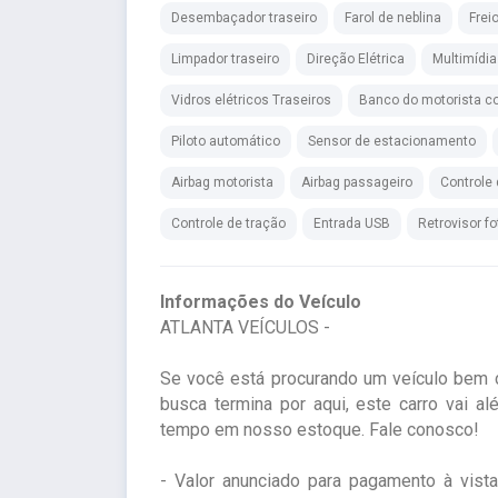
Desembaçador traseiro
Farol de neblina
Frei
Limpador traseiro
Direção Elétrica
Multimídia
Vidros elétricos Traseiros
Banco do motorista co
Piloto automático
Sensor de estacionamento
Airbag motorista
Airbag passageiro
Controle
Controle de tração
Entrada USB
Retrovisor f
Informações do Veículo
ATLANTA VEÍCULOS -
Se você está procurando um veículo bem 
busca termina por aqui, este carro vai al
tempo em nosso estoque. Fale conosco!
- Valor anunciado para pagamento à vist