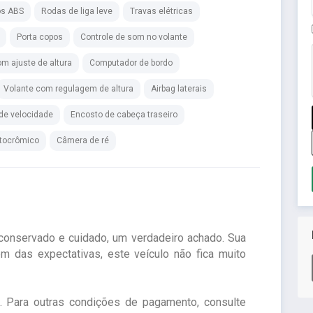
os ABS
Rodas de liga leve
Travas elétricas
Porta copos
Controle de som no volante
m ajuste de altura
Computador de bordo
Volante com regulagem de altura
Airbag laterais
 de velocidade
Encosto de cabeça traseiro
otocrômico
Câmera de ré
conservado e cuidado, um verdadeiro achado. Sua
ém das expectativas, este veículo não fica muito
a. Para outras condições de pagamento, consulte