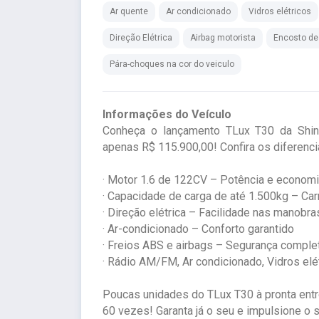
Ar quente
Ar condicionado
Vidros elétricos
Direção Elétrica
Airbag motorista
Encosto de
Pára-choques na cor do veiculo
Informações do Veículo
Conheça o lançamento TLux T30 da Shine
apenas R$ 115.900,00! Confira os diferenci
· Motor 1.6 de 122CV – Potência e econom
· Capacidade de carga de até 1.500kg – Car
· Direção elétrica – Facilidade nas manobra
· Ar-condicionado – Conforto garantido
· Freios ABS e airbags – Segurança comple
· Rádio AM/FM, Ar condicionado, Vidros elé
Poucas unidades do TLux T30 à pronta entre
60 vezes! Garanta já o seu e impulsione o 