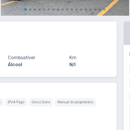
Combustível
Km
Álcool
N/I
a
IPVA Pago
Único Dono
Manual do proprietário