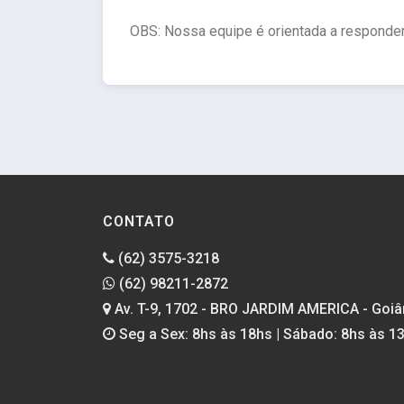
OBS: Nossa equipe é orientada a responde
CONTATO
(62) 3575-3218
(62) 98211-2872
Av. T-9, 1702 - BRO JARDIM AMERICA - Goiâ
Seg a Sex: 8hs às 18hs | Sábado: 8hs às 1