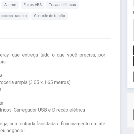
Alarme
Freios ABS
Travas elétricas
 cabeça traseiro
Controle de tração
ray, que entrega tudo o que você precisa, por
ais:
ia
roceria ampla (3.05 x 1.65 metros)
s
ta
tricos, Carregador USB e Direção elétrica
ga, com entrada facilitada e financiamento em até
seu negócio!