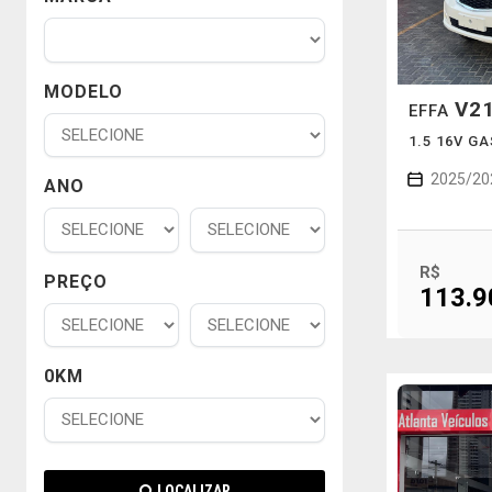
MODELO
V2
EFFA
1.5 16V G
2025/20
ANO
R$
PREÇO
113.9
0KM
LOCALIZAR