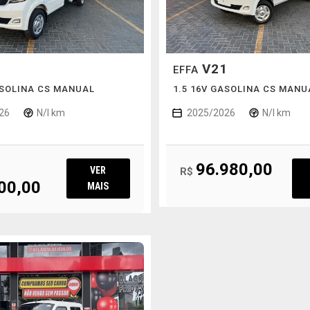
1
V21
EFFA
ASOLINA CS MANUAL
1.5 16V GASOLINA CS MANU
26
N/I km
2025/2026
N/I km
96.980,00
VER
R$
00,00
MAIS