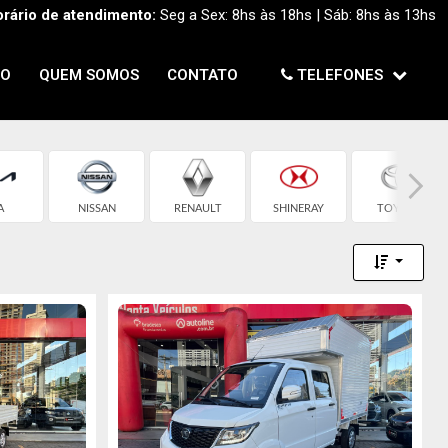
rário de atendimento:
Seg a Sex: 8hs às 18hs | Sáb: 8hs às 13hs
TO
QUEM SOMOS
CONTATO
TELEFONES
A
NISSAN
RENAULT
SHINERAY
TOYOTA
Toggle 