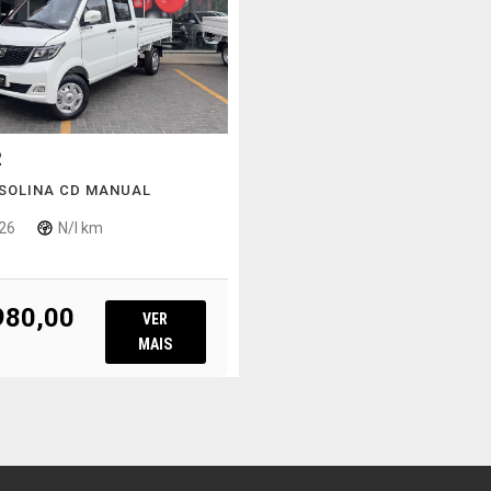
2
ASOLINA CD MANUAL
26
N/I km
980,00
VER
MAIS