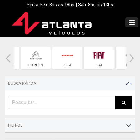
Seg a Sex: 8hs às 18hs | Sáb: 8hs às 13hs
EVROLET
CITROEN
EFFA
FIAT
FORD
BUSCA RÁPIDA
FILTROS