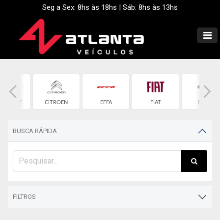
Seg a Sex: 8hs às 18hs | Sáb: 8hs às 13hs
EVROLET
CITROEN
EFFA
FIAT
FORD
BUSCA RÁPIDA
FILTROS