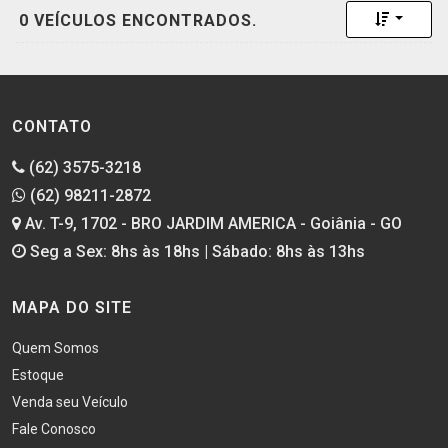
Toggle 
0 VEÍCULOS ENCONTRADOS.
CONTATO
(62) 3575-3218
(62) 98211-2872
Av. T-9, 1702 - BRO JARDIM AMERICA - Goiânia - GO
Seg a Sex: 8hs às 18hs | Sábado: 8hs às 13hs
MAPA DO SITE
Quem Somos
Estoque
Venda seu Veículo
Fale Conosco