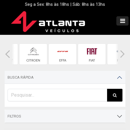
Seg a Sex: 8hs às 18hs | Sáb: 8hs às 13hs
EVROLET
CITROEN
EFFA
FIAT
FORD
BUSCA RÁPIDA
FILTROS