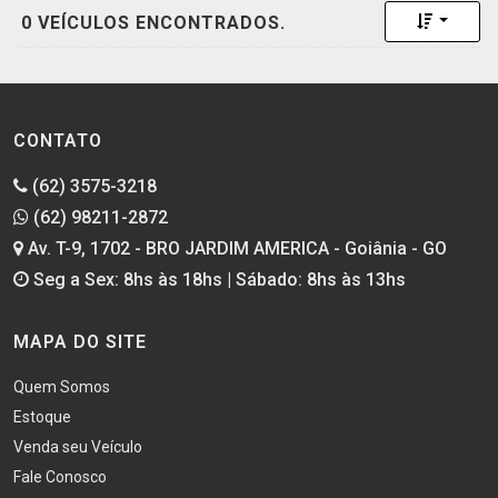
Toggle 
0 VEÍCULOS ENCONTRADOS.
CONTATO
(62) 3575-3218
(62) 98211-2872
Av. T-9, 1702 - BRO JARDIM AMERICA - Goiânia - GO
Seg a Sex: 8hs às 18hs | Sábado: 8hs às 13hs
MAPA DO SITE
Quem Somos
Estoque
Venda seu Veículo
Fale Conosco